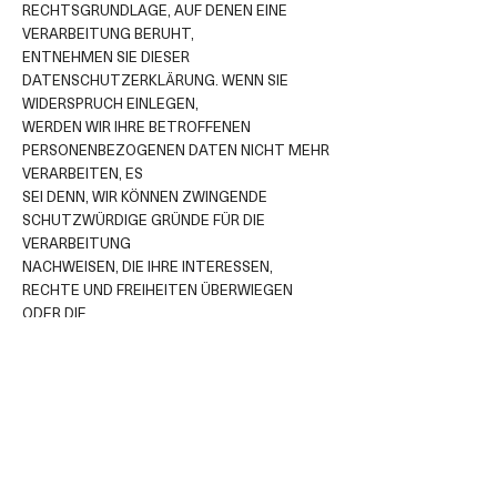
RECHTSGRUNDLAGE, AUF DENEN EINE
VERARBEITUNG BERUHT,
ENTNEHMEN SIE DIESER
DATENSCHUTZERKLÄRUNG. WENN SIE
WIDERSPRUCH EINLEGEN,
WERDEN WIR IHRE BETROFFENEN
PERSONENBEZOGENEN DATEN NICHT MEHR
VERARBEITEN, ES
SEI DENN, WIR KÖNNEN ZWINGENDE
SCHUTZWÜRDIGE GRÜNDE FÜR DIE
VERARBEITUNG
NACHWEISEN, DIE IHRE INTERESSEN,
RECHTE UND FREIHEITEN ÜBERWIEGEN
ODER DIE
5 / 8VERARBEITUNG DIENT DER
GELTENDMACHUNG, AUSÜBUNG ODER
VERTEIDIGUNG VON
RECHTSANSPRÜCHEN (WIDERSPRUCH NACH
ART. 21 ABS. 1 DSGVO).
WERDEN IHRE PERSONENBEZOGENEN