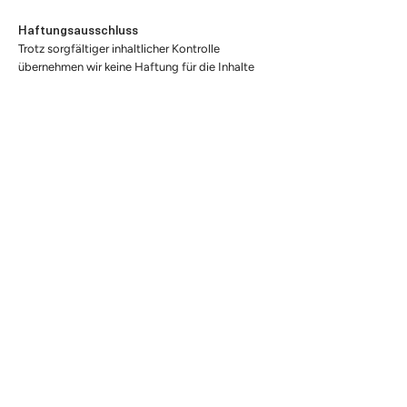
Haftungsausschluss
Trotz sorgfältiger inhaltlicher Kontrolle
übernehmen wir keine Haftung für die Inhalte
externer Links. Für den Inhalt der verlinkten
Seiten sind ausschließlich deren Betreiber
verantwortlich.
Copyright
Die in der Website enthaltenen Textbeiträge und
Abbildungen sind urheberrechtlich geschützt.
Das Copyright liegt bei PSP Weltner Louvieaux
Architekten GmbH. Alle Teile der Website
unterliegen dem Copyright und sind
urheberrechtlich als Datensammelwerk
geschützt. Jede Verwertung bedarf der
schriftlichen Zustimmung von PSP Weltner
Louvieaux Architekten.
Diese Seite verwendet Google Analytics zu
Analyse des Datenverkehrs.
Impressum
Datenschutz