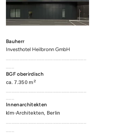
​Bauherr
Investhotel Heilbronn GmbH
_____________________________
___
BGF oberirdisch
ca. 7.350 m²
_____________________________
___
Innenarchitekten
klm-Architekten, Berlin
_____________________________
___