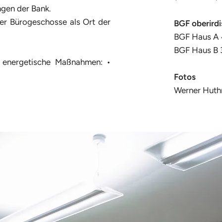
ngen der Bank.
er Bürogeschosse als Ort der
​BGF oberird
BGF Haus A 
BGF Haus B 
d energetische Maßnahmen: •
Fotos
Werner Hut