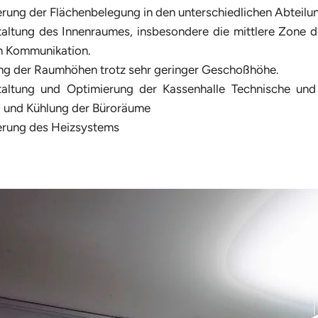
rung der Flächenbelegung in den unterschiedlichen Abteilu
ltung des Innenraumes, insbesondere die mittlere Zone d
n Kommunikation.
ng der Raumhöhen trotz sehr geringer Geschoßhöhe.
altung und Optimierung der Kassenhalle Technische un
g und Kühlung der Büroräume
erung des Heizsystems