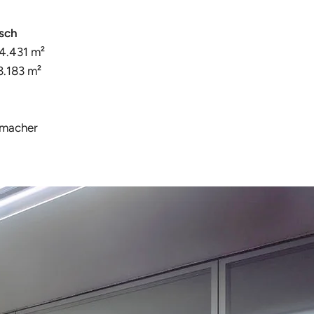
isch
4.431 m²
3.183 m²
hmacher